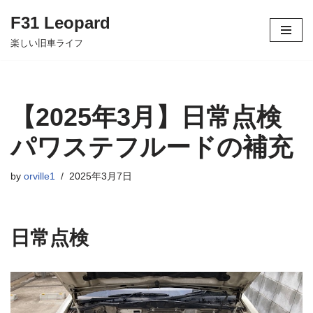
F31 Leopard
コ
楽しい旧車ライフ
ン
テ
ン
ツ
【2025年3月】日常点検
へ
ス
パワステフルードの補充
キ
ッ
by
orville1
2025年3月7日
プ
日常点検