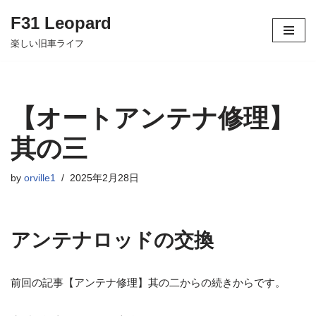
F31 Leopard
コ
楽しい旧車ライフ
ン
テ
ン
ツ
【オートアンテナ修理】
へ
ス
其の三
キ
ッ
by
orville1
2025年2月28日
プ
アンテナロッドの交換
前回の記事【アンテナ修理】其の二からの続きからです。