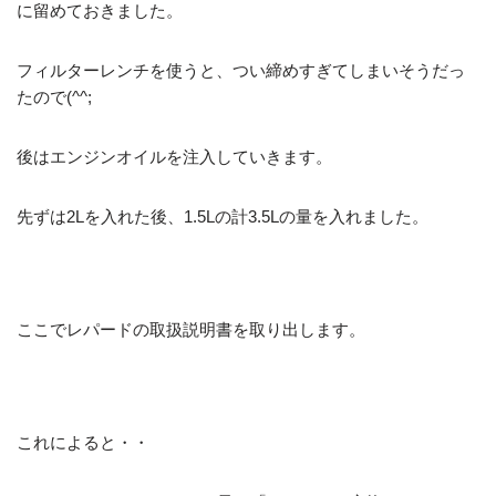
に留めておきました。
フィルターレンチを使うと、つい締めすぎてしまいそうだっ
たので(^^;
後はエンジンオイルを注入していきます。
先ずは2Lを入れた後、1.5Lの計3.5Lの量を入れました。
ここでレパードの取扱説明書を取り出します。
これによると・・