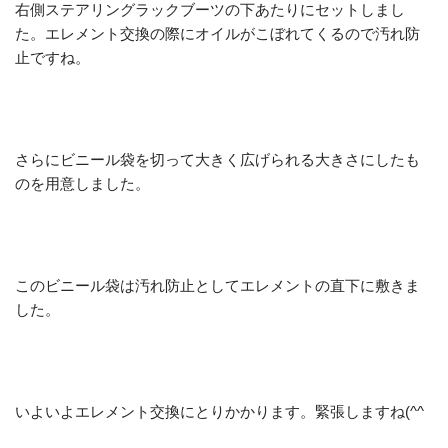
右側ステアリングラックブーツの下あたりにセットしまし
た。エレメント交換の際にオイルがこぼれてくるので汚れ防
止ですね。
さらにビニール袋を切って大きく広げられる大きさにしたも
のを用意しました。
このビニール袋は汚れ防止としてエレメントの直下に敷きま
した。
いよいよエレメント交換にとりかかります。緊張しますね(^^