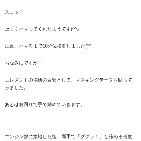
スコッ！
上手くハマってくれたようです(^^♪
正直、ハマるまで10分位格闘しました(^^;
ちなみにですが・・
エレメントの場所の目安として、マスキングテープを貼って
みました。
あとは右回りで手で締めていきます。
エンジン部に接地した後、両手で「ググッ！」と締める程度