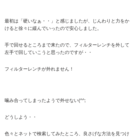
最初は「硬いなぁ・・」と感じましたが、じんわりと力をか
けると徐々に緩んでいったので安心しました。
手で回せるところまで来たので、フィルターレンチを外して
左手で回していこうと思ったのですが・・
フィルターレンチが外れません！
噛み合ってしまったようで外せない(^^;
どうしよう・・
色々とネットで検索してみたところ、良さげな方法を見つけ