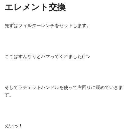
エレメント交換
先ずはフィルターレンチをセットします。
ここはすんなりとハマってくれました(^^♪
そしてラチェットハンドルを使って左回りに緩めていきま
す。
えいっ！