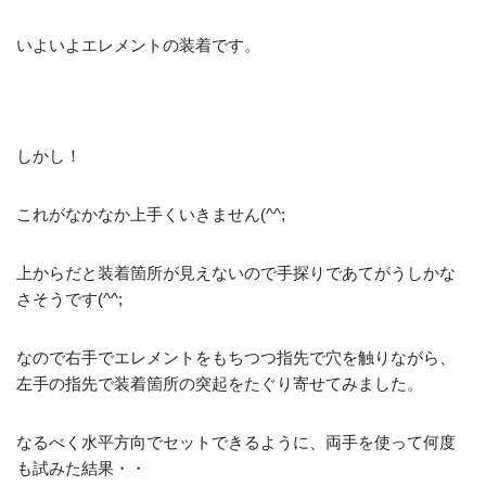
いよいよエレメントの装着です。
しかし！
これがなかなか上手くいきません(^^;
上からだと装着箇所が見えないので手探りであてがうしかな
さそうです(^^;
なので右手でエレメントをもちつつ指先で穴を触りながら、
左手の指先で装着箇所の突起をたぐり寄せてみました。
なるべく水平方向でセットできるように、両手を使って何度
も試みた結果・・