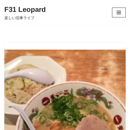
F31 Leopard
コ
楽しい旧車ライフ
ン
テ
ン
ツ
へ
ス
キ
ッ
プ