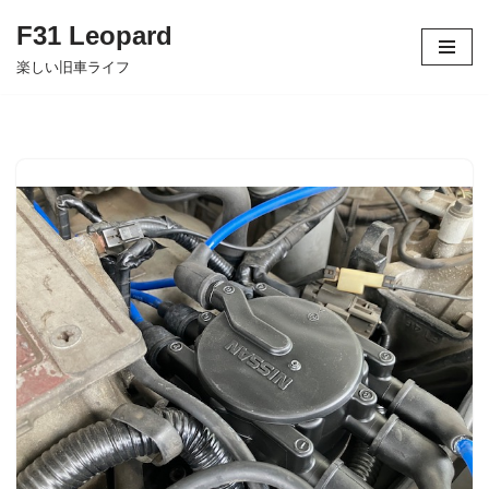
F31 Leopard
コ
楽しい旧車ライフ
ン
テ
ン
ツ
へ
ス
キ
ッ
プ